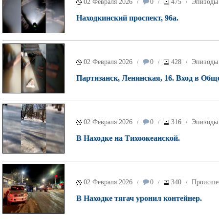
02 Февраля 2026
0
475
Эпизоды 
/
/
/
Находкинский проспект, 96а.
02 Февраля 2026
0
428
Эпизоды 
/
/
/
Партизанск, Ленинская, 16. Вход в Общ
02 Февраля 2026
0
316
Эпизоды 
/
/
/
В Находке на Тихоокеанской.
02 Февраля 2026
0
340
Происше
/
/
/
В Находке тягач уронил контейнер.