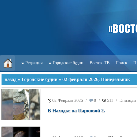
Редакция
Городские будни
Восток-ТВ
Поиск
П
назад
»
Городские будни
» 02 февраля 2026, Понедельник
02 Февраля 2026
0
511
Эпизоды 
/
/
/
В Находке на Парковой 2.