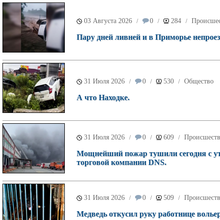
03 Августа 2026
0
284
Происше
/
/
/
Пару дней ливней и в Приморье непроез
31 Июля 2026
0
530
Общество
/
/
/
А что Находке.
31 Июля 2026
0
609
Происшест
/
/
/
Мощнейший пожар тушили сегодня с ут
торговой компании DNS.
31 Июля 2026
0
509
Происшест
/
/
/
Медведь откусил руку работнице волье