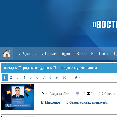
Редакция
Городские будни
Восток-ТВ
Поиск
П
назад
»
Городские будни
» Последние публикации
1
2
3
4
5
6
7
8
9
10
...
947
06 Августа 2026
0
125
Обществ
/
/
/
В Находке — 5 безопасных пляжей.