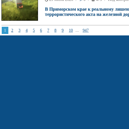
В Приморском крае к реальному лишен
террористического акта на железной дор
1
2
3
4
5
6
7
8
9
10
...
947