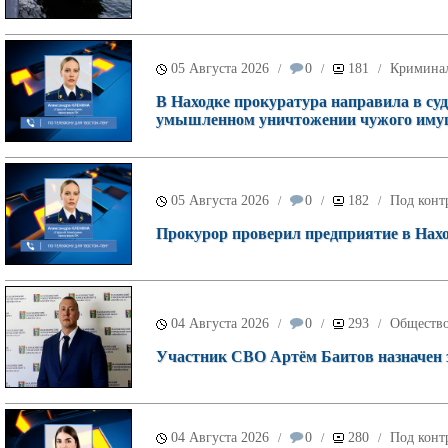
05 Августа 2026
0
181
Кримина
/
/
/
В Находке прокуратура направила в суд
умышленном уничтожении чужого имущ
05 Августа 2026
0
182
Под конт
/
/
/
Прокурор проверил предприятие в Наход
04 Августа 2026
0
293
Обществ
/
/
/
Участник СВО Артём Баитов назначен 
04 Августа 2026
0
280
Под конт
/
/
/