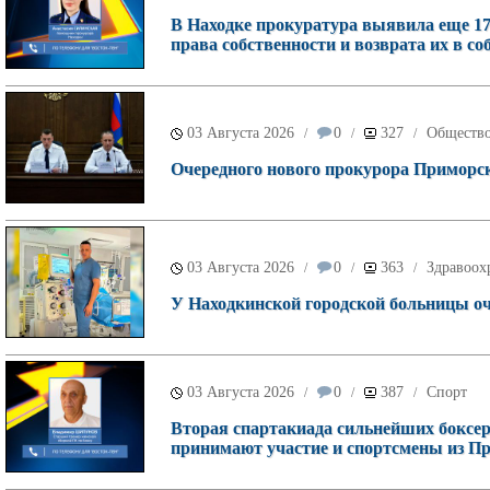
В Находке прокуратура выявила еще 17
права собственности и возврата их в со
03 Августа 2026
0
327
Обществ
/
/
/
Очередного нового прокурора Приморск
03 Августа 2026
0
363
Здравоох
/
/
/
У Находкинской городской больницы о
03 Августа 2026
0
387
Спорт
/
/
/
Вторая спартакиада сильнейших боксеро
принимают участие и спортсмены из П