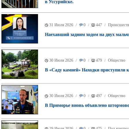
в Уссурийске.
31 Июля 2026
0
447
Происшест
/
/
/
Наехавший задним ходом на двух мальч
30 Июля 2026
0
479
Общество
/
/
/
В «Саду камней» Находки приступили к 
30 Июля 2026
0
497
Общество
/
/
/
В Приморье вновь объявлено штормово
29 Июля 2026
0
475
Под контрол
/
/
/