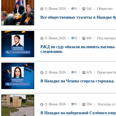
11 Июня 2026
0
544
Общество
/
/
/
Все общественные туалеты в Находке б
11 Июня 2026
0
496
Под контрол
/
/
/
РЖД по суду обязали включить вагоны-р
следования.
11 Июня 2026
0
629
Происшест
/
/
/
В Находке на Чехова сгорела сторожка.
11 Июня 2026
0
594
Эпизоды от
/
/
/
В Находке на набережной Солёного озер