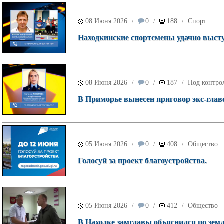
08 Июня 2026
0
188
Спорт
/
/
/
Находкинские спортсмены удачно высту
08 Июня 2026
0
187
Под контро
/
/
/
В Приморье вынесен приговор экс-глав
05 Июня 2026
0
408
Общество
/
/
/
Голосуй за проект благоустройства.
05 Июня 2026
0
412
Общество
/
/
/
В Находке замглавы объяснился по зем