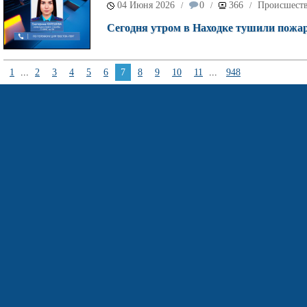
04 Июня 2026
0
366
Происшест
/
/
/
Сегодня утром в Находке тушили пожар
1
...
2
3
4
5
6
7
8
9
10
11
...
948