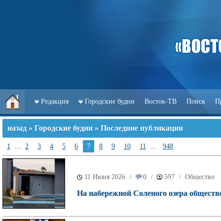
Редакция
Городские будни
Восток-ТВ
Поиск
П
назад
»
Городские будни
» Последние публикации
1
...
2
3
4
5
6
7
8
9
10
11
...
948
11 Июня 2026
0
597
Общество
/
/
/
На набережной Соленого озера обществ