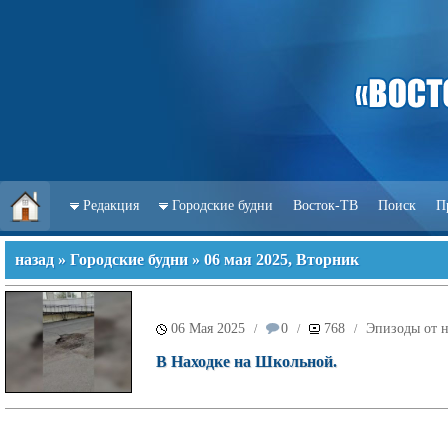
Редакция
Городские будни
Восток-ТВ
Поиск
П
назад
»
Городские будни
» 06 мая 2025, Вторник
06 Мая 2025
0
768
Эпизоды от н
/
/
/
В Находке на Школьной.