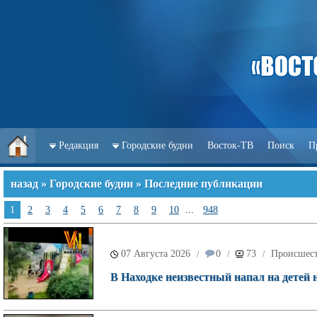
Редакция
Городские будни
Восток-ТВ
Поиск
П
назад
»
Городские будни
» Последние публикации
1
2
3
4
5
6
7
8
9
10
...
948
07 Августа 2026
0
73
Происшес
/
/
/
В Находке неизвестный напал на детей 