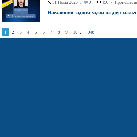
31 Июля 2026
0
456
Происшест
/
/
/
Наехавший задним ходом на двух мальч
1
2
3
4
5
6
7
8
9
10
...
948