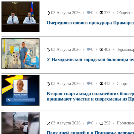
03 Августа 2026
0
372
Обществ
/
/
/
Очередного нового прокурора Приморск
03 Августа 2026
0
402
Здравоох
/
/
/
У Находкинской городской больницы о
03 Августа 2026
0
413
Спорт
/
/
/
Вторая спартакиада сильнейших боксеро
принимают участие и спортсмены из П
03 Августа 2026
0
292
Происше
/
/
/
Пару дней ливней и в Приморье непроез