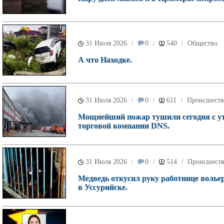
31 Июля 2026
0
540
Общество
/
/
/
А что Находке.
31 Июля 2026
0
611
Происшеств
/
/
/
Мощнейший пожар тушили сегодня с ут
торговой компании DNS.
31 Июля 2026
0
514
Происшест
/
/
/
Медведь откусил руку работнице волье
в Уссурийске.