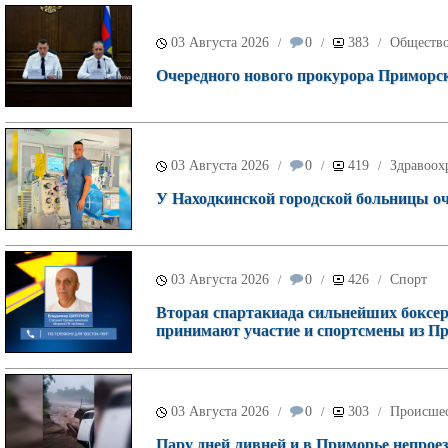
03 Августа 2026
0
383
Обществ
/
/
/
Очередного нового прокурора Приморск
03 Августа 2026
0
419
Здравоох
/
/
/
У Находкинской городской больницы о
03 Августа 2026
0
426
Спорт
/
/
/
Вторая спартакиада сильнейших боксеро
принимают участие и спортсмены из П
03 Августа 2026
0
303
Происше
/
/
/
Пару дней ливней и в Приморье непроез