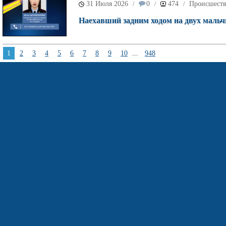
31 Июля 2026
0
474
Происшест
/
/
/
Наехавший задним ходом на двух мальч
1
2
3
4
5
6
7
8
9
10
...
948