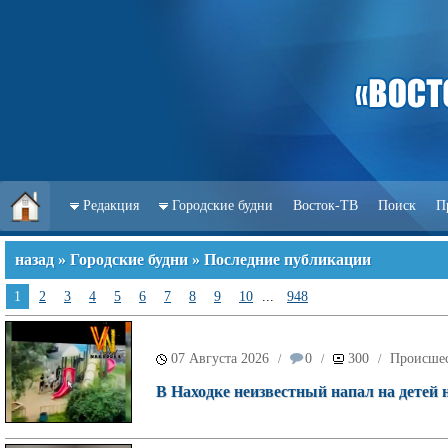
Редакция
Городские будни
Восток-ТВ
Поиск
П
назад
»
Городские будни
» Последние публикации
1
2
3
4
5
6
7
8
9
10
...
948
07 Августа 2026
0
300
Происше
/
/
/
В Находке неизвестный напал на детей 