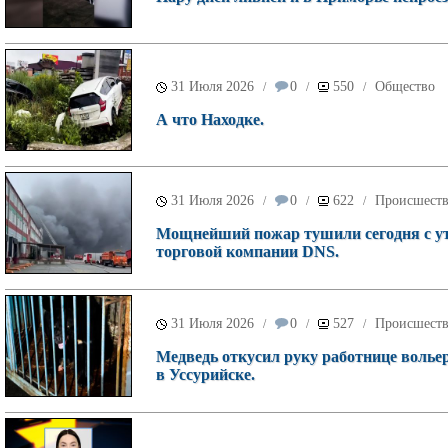
31 Июля 2026
0
550
Общество
/
/
/
А что Находке.
31 Июля 2026
0
622
Происшест
/
/
/
Мощнейший пожар тушили сегодня с ут
торговой компании DNS.
31 Июля 2026
0
527
Происшест
/
/
/
Медведь откусил руку работнице волье
в Уссурийске.