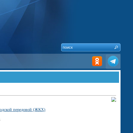
родской передовой (ЖКХ)
8