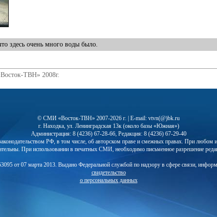
то здесь очень много воды было.
«Восток-ТВН» 2008г.
© СМИ «Восток-ТВН» 2007-2026 г. | E-mail: vtvn(@)bk.ru
г. Находка, ул. Ленинградская 13к (около базы «Южная»)
Администрация: 8 (4236) 67-28-66, Редакция: 8 (4236) 67-29-40
с законодательством РФ, в том числе, об авторском праве и смежных правах. При любо
ательны. При использовании в печатных СМИ, необходимо письменное разрешение реда
3095 от 07 марта 2013. Выдано Федеральной службой по надзору в сфере связи, инфор
свидетельство
о персональных данных