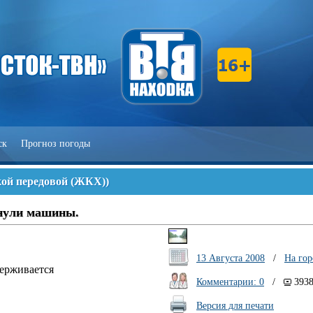
ск
Прогноз погоды
кой передовой (ЖКХ)
)
онули машины.
13 Августа 2008
/
На го
держивается
Комментарии: 0
/
393
Версия для печати