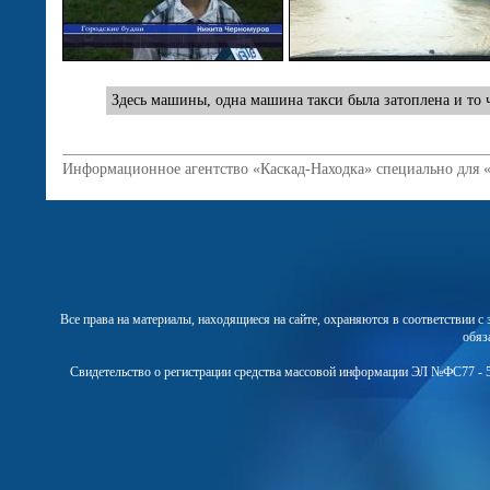
Здесь машины, одна машина такси была затоплена и то ч
Информационное агентство «Каскад-Находка» специально для 
Все права на материалы, находящиеся на сайте, охраняются в соответствии 
обяз
Свидетельство о регистрации средства массовой информации ЭЛ №ФС77 - 5