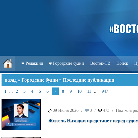
Редакция
Городские будни
Восток-ТВ
Поиск
П
назад
»
Городские будни
» Последние публикации
1
...
2
3
4
5
6
7
8
9
10
11
...
947
09 Июня 2026
0
473
Под контро
/
/
/
Житель Находки предстанет перед судом