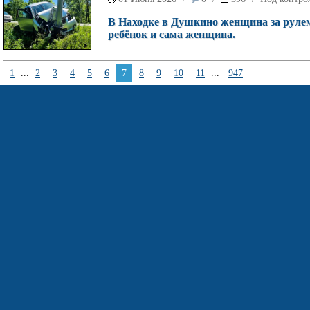
В Находке в Душкино женщина за рулем
ребёнок и сама женщина.
1
...
2
3
4
5
6
7
8
9
10
11
...
947