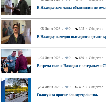
В Находке замглавы объяснился по зем
05 Июня 2026
0
395
Общество
/
/
/
В Находку намедни высадился десант к
04 Июня 2026
0
639
Общество
/
/
/
Встреча главы Находки с ветеранами СВ
04 Июня 2026
0
402
Общество
/
/
/
Голосуй за проект благоустройства.