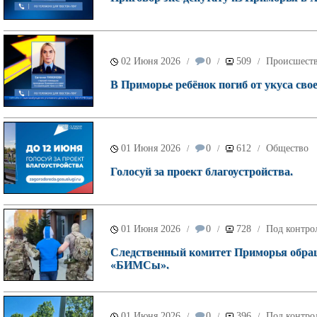
02 Июня 2026
0
509
Происшест
/
/
/
В Приморье ребёнок погиб от укуса свое
01 Июня 2026
0
612
Общество
/
/
/
Голосуй за проект благоустройства.
01 Июня 2026
0
728
Под контро
/
/
/
Следственный комитет Приморья обращ
«БИМСы».
01 Июня 2026
0
396
Под контро
/
/
/