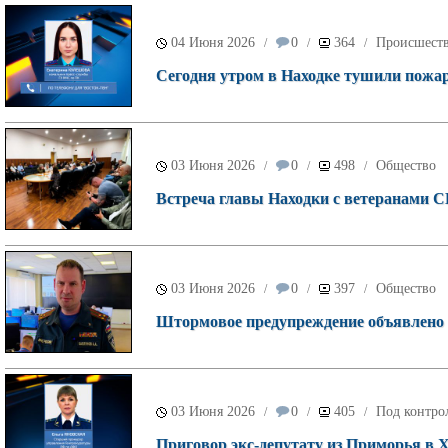
04 Июня 2026
0
364
Происшест
/
/
/
Сегодня утром в Находке тушили пожар
03 Июня 2026
0
498
Общество
/
/
/
Встреча главы Находки с ветеранами С
03 Июня 2026
0
397
Общество
/
/
/
Штормовое предупреждение объявлено 
03 Июня 2026
0
405
Под контро
/
/
/
Приговор экс-депутату из Приморья в 