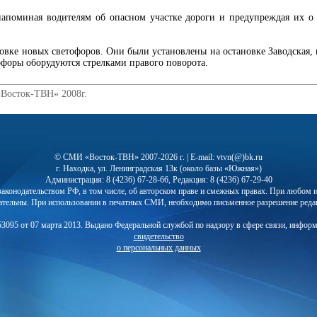
напоминая водителям об опасном участке дороги и предупреждая их о
новке новых светофоров. Они были установлены на остановке Заводская, 
форы оборудуются стрелками правого поворота.
«Восток-ТВН» 2008г.
© СМИ «Восток-ТВН» 2007-2026 г. | E-mail: vtvn(@)bk.ru
г. Находка, ул. Ленинградская 13к (около базы «Южная»)
Администрация: 8 (4236) 67-28-66, Редакция: 8 (4236) 67-29-40
с законодательством РФ, в том числе, об авторском праве и смежных правах. При любо
ательны. При использовании в печатных СМИ, необходимо письменное разрешение реда
3095 от 07 марта 2013. Выдано Федеральной службой по надзору в сфере связи, инфор
свидетельство
о персональных данных