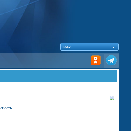
сность
9