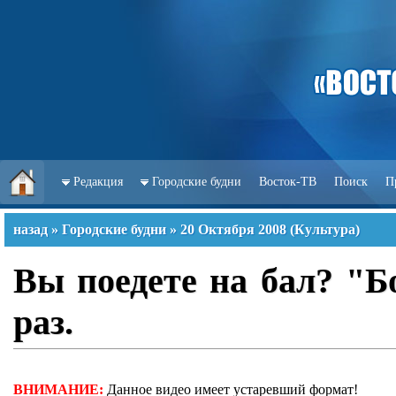
Редакция
Городские будни
Восток-ТВ
Поиск
П
назад
»
Городские будни
»
20 Октября 2008
(
Культура
)
Вы поедете на бал? "Б
раз.
ВНИМАНИЕ:
Данное видео имеет устаревший формат!