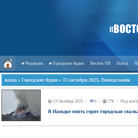
Редакция
Городские будни
Восток-ТВ
Поиск
П
назад
»
Городские будни
» 13 октября 2025, Понедельник
13 Октября 2025
0
778
Под конт
/
/
/
В Находке опять горит городская свалк