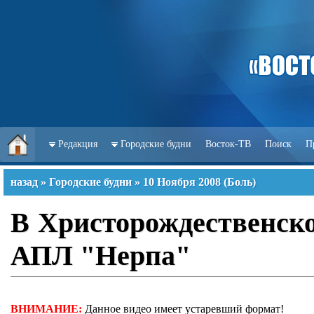
Редакция
Городские будни
Восток-ТВ
Поиск
П
назад
»
Городские будни
»
10 Ноября 2008
(
Боль
)
В Христорождественск
АПЛ "Нерпа"
ВНИМАНИЕ:
Данное видео имеет устаревший формат!