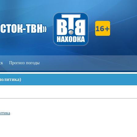
ск
Прогноз погоды
политика
)
итика