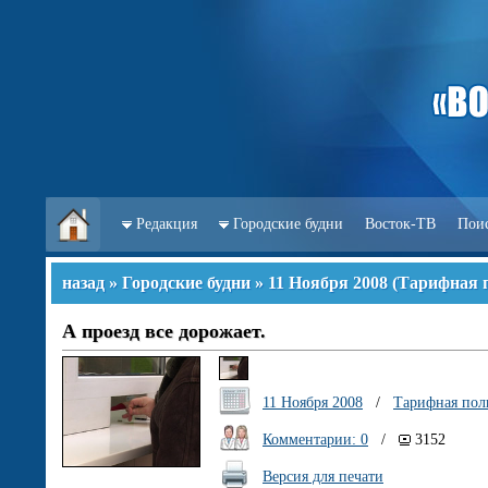
Редакция
Городские будни
Восток-ТВ
Пои
назад
»
Городские будни
»
11 Ноября 2008
(
Тарифная 
А проезд все дорожает.
11 Ноября 2008
/
Тарифная пол
Комментарии: 0
/
3152
Версия для печати