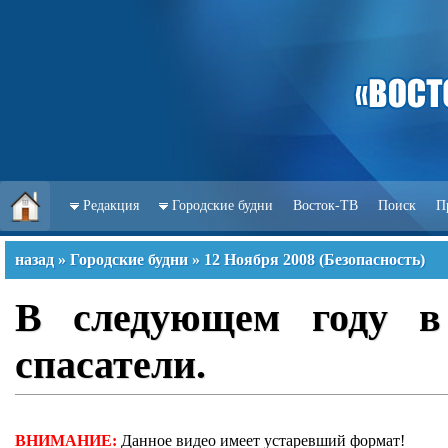
Редакция
Городские будни
Восток-ТВ
Поиск
П
назад
»
Городские будни
»
12 Ноября 2008
(
Безопасность
)
В следующем году в
спасатели.
ВНИМАНИЕ:
Данное видео имеет устаревший формат!