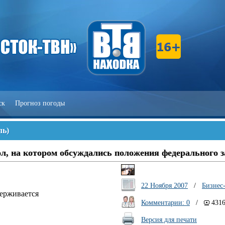
ск
Прогноз погоды
ль
)
ол, на котором обсуждались положения федерального 
22 Ноября 2007
/
Бизнес
держивается
Комментарии: 0
/
431
Версия для печати