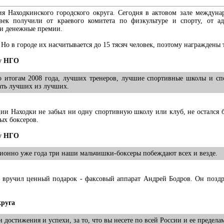
я Находкинского городского округа. Сегодня в актовом зале междуна
овек получили от краевого комитета по физкультуре и спорту, от 
 и денежные премии.
Но в городе их насчитывается до 15 тясяч человек, поэтому награждены
ту НГО
 итогам 2008 года, лучших тренеров, лучшие спортивные школы и сп
вать лучших из лучших.
ации Находки не забыл ни одну спортивную школу или клуб, не остался 
ых боксеров.
ту НГО
иционно уже года три наши мальчишки-боксеры побеждают всех и везде.
в вручил ценный подарок - факсовый аппарат Андрей Бодров. Он позд
круга
 достижения и успехи, за то, что вы несете по всей России и ее предела