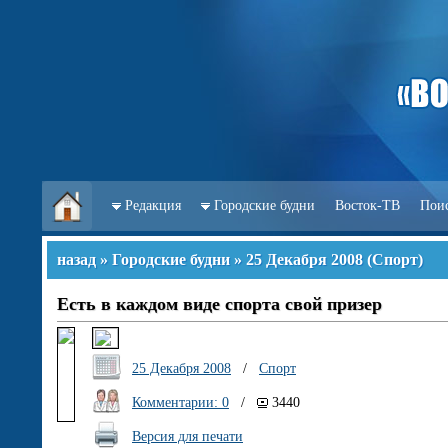
Редакция
Городские будни
Восток-ТВ
Пои
назад
»
Городские будни
»
25 Декабря 2008
(
Спорт
)
Есть в каждом виде спорта свой призер
25 Декабря 2008
/
Спорт
Комментарии: 0
/
3440
Версия для печати