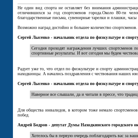
Не один вид спорта не оставляет без внимания администраци
отличившихся за год спортсменов города.Около 80-ти чел
благодарственные письма, сувенирные тарелки и плашки, часы
Возможно наград достойно и большее количество спортсменов. 
Сергей Лысенко - начальник отдела по физкультуре и спор
Сегодня проходят награждения лучших спортсменов по
спортивные результаты. И вот сегодня мы будем чество
Радует уже то, что отдел по физкультуре и спорту администр
находкинцы. А начались поздравления с чествования наших юн
Сергей Лысенко - начальник отдела по физкультуре и спор
Наверное все слышали, да и читали в прессе, что трад
Для общества инвалидов, в котором тоже немало спортсмено
побед.
Андрей Бодров - депутат Думы Находкинского городского о
Хотелось бы в первую очередь поблагодарить вас за ваши