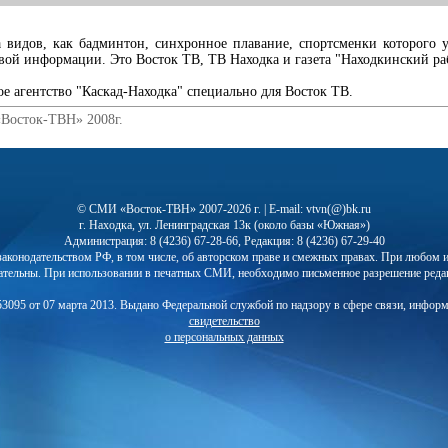
видов, как бадминтон, синхронное плавание, спортсменки которого уж
овой информации. Это Восток ТВ, ТВ Находка и газета "Находкинский ра
 агентство "Каскад-Находка" специально для Восток ТВ.
«Восток-ТВН» 2008г.
© СМИ «Восток-ТВН» 2007-2026 г. | E-mail: vtvn(@)bk.ru
г. Находка, ул. Ленинградская 13к (около базы «Южная»)
Администрация: 8 (4236) 67-28-66, Редакция: 8 (4236) 67-29-40
с законодательством РФ, в том числе, об авторском праве и смежных правах. При любо
ательны. При использовании в печатных СМИ, необходимо письменное разрешение реда
3095 от 07 марта 2013. Выдано Федеральной службой по надзору в сфере связи, инфор
свидетельство
о персональных данных