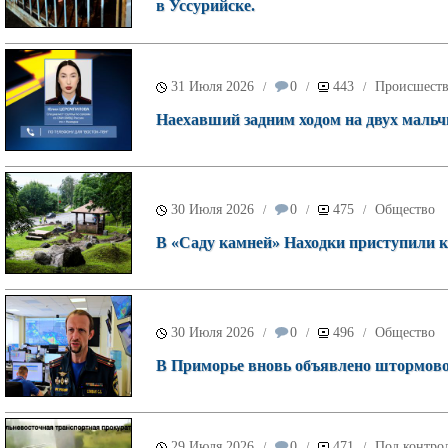
в Уссурийске.
31 Июля 2026
0
443
Происшест
/
/
/
Наехавший задним ходом на двух мальч
30 Июля 2026
0
475
Общество
/
/
/
В «Саду камней» Находки приступили к 
30 Июля 2026
0
496
Общество
/
/
/
В Приморье вновь объявлено штормово
29 Июля 2026
0
471
Под контрол
/
/
/