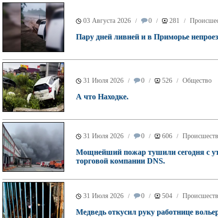
03 Августа 2026
0
281
Происше
/
/
/
Пару дней ливней и в Приморье непроез
31 Июля 2026
0
526
Общество
/
/
/
А что Находке.
31 Июля 2026
0
606
Происшест
/
/
/
Мощнейший пожар тушили сегодня с ут
торговой компании DNS.
31 Июля 2026
0
504
Происшест
/
/
/
Медведь откусил руку работнице волье