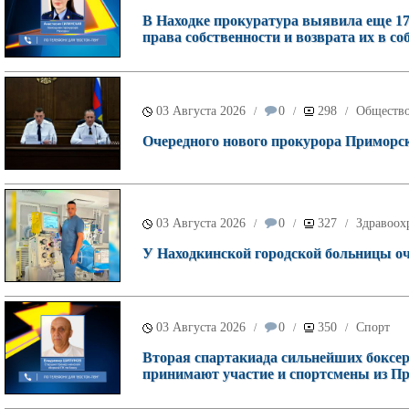
В Находке прокуратура выявила еще 17
права собственности и возврата их в со
03 Августа 2026
0
298
Обществ
/
/
/
Очередного нового прокурора Приморск
03 Августа 2026
0
327
Здравоох
/
/
/
У Находкинской городской больницы о
03 Августа 2026
0
350
Спорт
/
/
/
Вторая спартакиада сильнейших боксеро
принимают участие и спортсмены из П