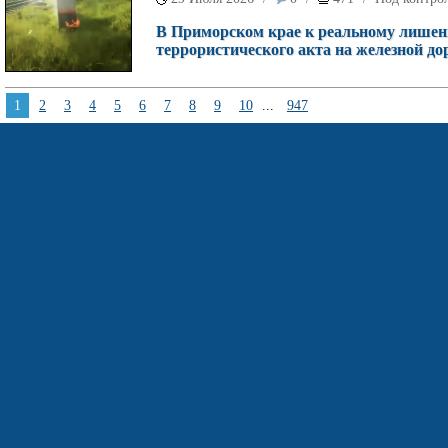
В Приморском крае к реальному лишен
террористического акта на железной дор
1
2
3
4
5
6
7
8
9
10
...
947