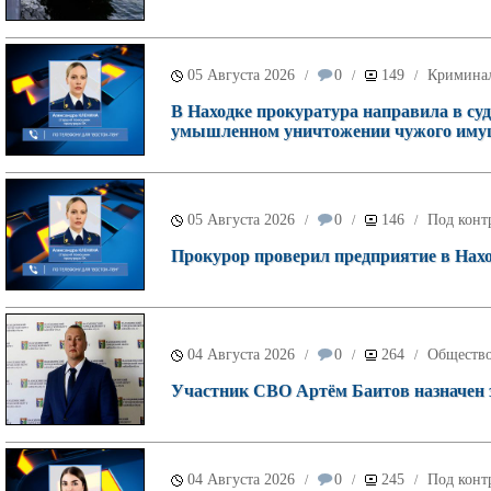
05 Августа 2026
0
149
Кримина
/
/
/
В Находке прокуратура направила в суд
умышленном уничтожении чужого имущ
05 Августа 2026
0
146
Под конт
/
/
/
Прокурор проверил предприятие в Наход
04 Августа 2026
0
264
Обществ
/
/
/
Участник СВО Артём Баитов назначен 
04 Августа 2026
0
245
Под конт
/
/
/