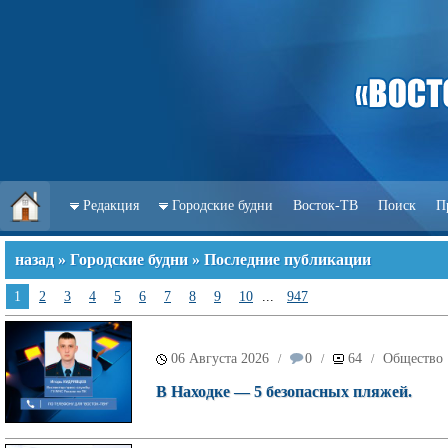
Редакция
Городские будни
Восток-ТВ
Поиск
П
назад
»
Городские будни
» Последние публикации
1
2
3
4
5
6
7
8
9
10
...
947
06 Августа 2026
0
64
Общество
/
/
/
В Находке — 5 безопасных пляжей.