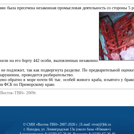
и была пресечена незаконная промысловая деятельность со стороны 5 
или на его борту 442 особи, выловленных незаконно.
не подлежит, так как подвергнута разделке. По предварительной оценке
нарушении, проводится разбирательство.
но обратно в море почти 66 тыс. особей живого краба, изъятого у бра
ия ФСБ по Приморскому краю.
«Восток-ТВН» 2009г.
© СМИ «Восток-ТВН» 2007-2026 г. | E-mail: vtvn(@)bk.ru
г. Находка, ул. Ленинградская 13к (около базы «Южная»)