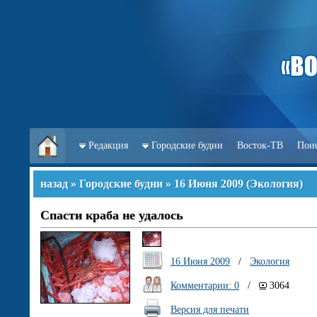
Редакция
Городские будни
Восток-ТВ
Пои
назад
»
Городские будни
»
16 Июня 2009
(
Экология
)
Спасти краба не удалось
16 Июня 2009
/
Экология
Комментарии: 0
/
3064
Версия для печати