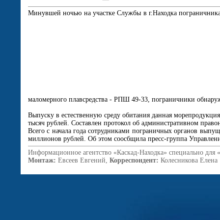
Минувшей ночью на участке Службы в г.Находка пограничникам
маломерного плавсредства - РПШ 49-33, пограничники обнаруж
Выпуску в естественную среду обитания данная морепродукция 
тысяч рублей. Составлен протокол об административном право
Всего с начала года сотрудниками пограничных органов выпуще
миллионов рублей. Об этом соосбщила пресс-группа Управлен
Информационное агентство «Каскад-Находка» специально для 
Монтаж:
Евсеев Евгений,
Корреспондент:
Колесникова Елена