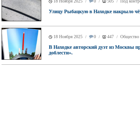
18 Ноября 2025
0
505
Под контр
/
/
/
Улицу Рыбацкую в Находке накрыло ч
18 Ноября 2025
0
447
Общество
/
/
/
В Находке авторский дуэт из Москвы п
доблести».