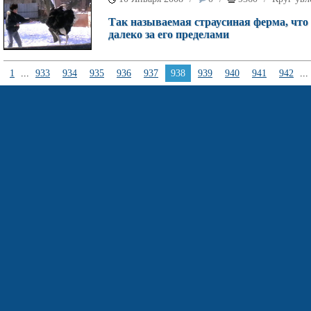
Так называемая страусиная ферма, что 
далеко за его пределами
1
...
933
934
935
936
937
938
939
940
941
942
...