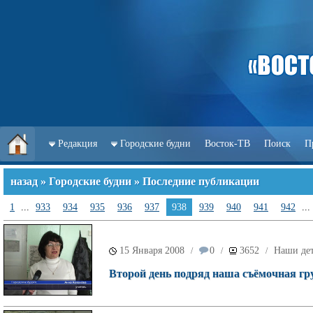
Редакция
Городские будни
Восток-ТВ
Поиск
П
назад
»
Городские будни
» Последние публикации
1
...
933
934
935
936
937
938
939
940
941
942
...
15 Января 2008
0
3652
Наши де
/
/
/
Второй день подряд наша съёмочная гр