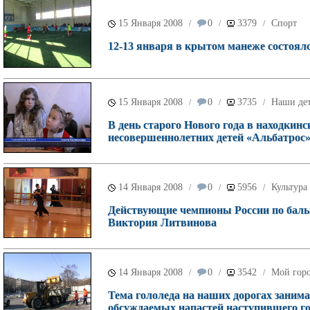
15 Января 2008
0
3379
Спорт
/
/
/
12-13 января в крытом манеже состоял
15 Января 2008
0
3735
Наши де
/
/
/
В день старого Нового года в находкин
несовершеннолетних детей «Альбатрос
14 Января 2008
0
5956
Культура
/
/
/
Действующие чемпионы России по бальн
Виктория Литвинова
14 Января 2008
0
3542
Мой гор
/
/
/
Тема гололеда на наших дорогах заним
обсуждаемых напастей наступившего г