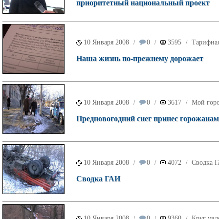
приоритетный национальный проект
10 Января 2008
0
3595
Тарифна
/
/
/
Наша жизнь по-прежнему дорожает
10 Января 2008
0
3617
Мой гор
/
/
/
Предновогодний снег принес горожанам
10 Января 2008
0
4072
Сводка 
/
/
/
Сводка ГАИ
10 Января 2008
0
9360
Круг увл
/
/
/