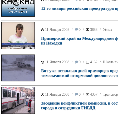
12-го января российская прокуратура п
11 Января 2008
0
3888
Успех
/
/
/
Приморский край на Международном ф
из Находки
11 Января 2008
0
4162
Школа в
/
/
/
Вот уже несколько дней приморцев пре
тихоокеанский штормовой циклон со с
11 Января 2008
0
4357
Транспор
/
/
/
Заседание конфликтной комиссии, в со
города и сотрудники ГИБДД