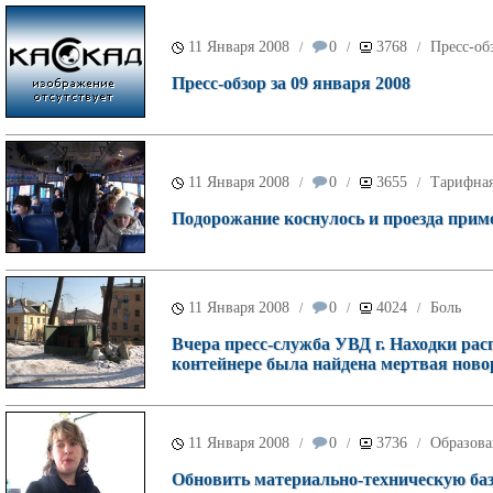
11 Января 2008
0
3768
Пресс-об
/
/
/
Пресс-обзор за 09 января 2008
11 Января 2008
0
3655
Тарифная
/
/
/
Подорожание коснулось и проезда при
11 Января 2008
0
4024
Боль
/
/
/
Вчера пресс-служба УВД г. Находки ра
контейнере была найдена мертвая нов
11 Января 2008
0
3736
Образова
/
/
/
Обновить материально-техническую баз