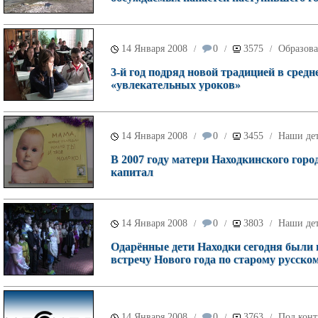
14 Января 2008
0
3575
Образов
/
/
/
3-й год подряд новой традицией в сред
«увлекательных уроков»
14 Января 2008
0
3455
Наши де
/
/
/
В 2007 году матери Находкинского горо
капитал
14 Января 2008
0
3803
Наши де
/
/
/
Одарённые дети Находки сегодня были
встречу Нового года по старому русско
14 Января 2008
0
3763
Под конт
/
/
/