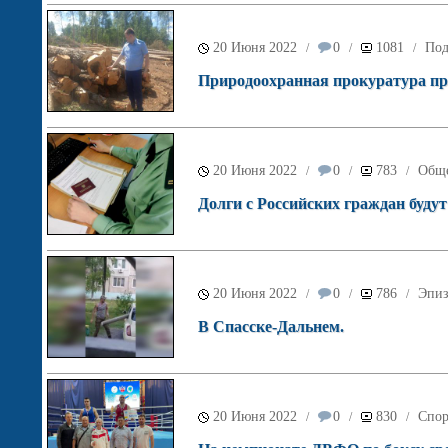
20 Июня 2022
0
1081
Под
/
/
/
Природоохранная прокуратура пре
20 Июня 2022
0
783
Обще
/
/
/
Долги с Российских граждан буду
20 Июня 2022
0
786
Эпиз
/
/
/
В Спасске-Дальнем.
20 Июня 2022
0
830
Спор
/
/
/