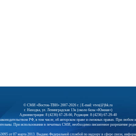
© СМИ «Восток-ТВН» 2007-2026 г. | E-mail: vtvn(@)bk.ru
г. Находка, ул. Ленинградская 13к (около базы «Южная»)
Администрация: 8 (4236) 67-28-66, Редакция: 8 (4236) 67-29-40
с законодательством РФ, в том числе, об авторском праве и смежных правах. При любо
ательны. При использовании в печатных СМИ, необходимо письменное разрешение реда
3095 от 07 марта 2013. Выдано Федеральной службой по надзору в сфере связи, инфор