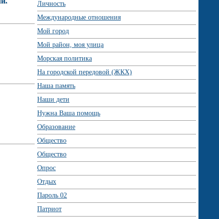
и.
Личность
Международные отношения
Мой город
Мой район, моя улица
Морская политика
На городской передовой (ЖКХ)
Наша память
Наши дети
Нужна Ваша помощь
Образование
Общество
Общество
Опрос
Отдых
Пароль 02
Патриот