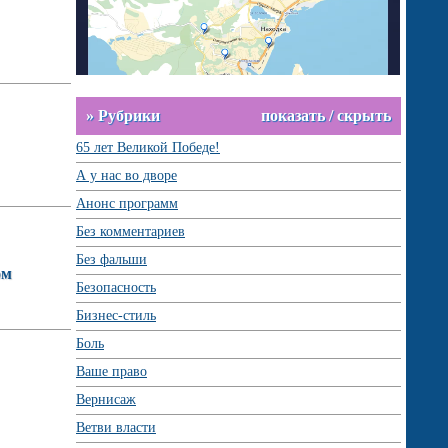
» Рубрики
показать / скрыть
65 лет Великой Победе!
А у нас во дворе
Анонс программ
Без комментариев
Без фальши
ом
Безопасность
Бизнес-стиль
Боль
Ваше право
Вернисаж
Ветви власти