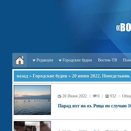
Редакция
Городские будни
Восток-ТВ
Пои
назад
»
Городские будни
» 20 июня 2022, Понедельник
20 Июня 2022
0
932
Обще
/
/
/
Парад яхт на оз. Рица по случаю