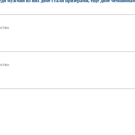
ди мужчин из них двое стали призерами, еще двое чемпионам
ство
ство