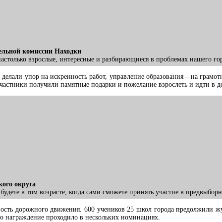
ельной комиссии Находки
астолько взрослые, интересные и разбирающиеся в проблемах нашего гор
елали упор на искренность работ, управление образования – на грамотн
частники получили памятные подарки и пожелание взрослеть и идти в д
кого округа
ы будете в том возрасте, когда сами сможете принять участие в предвыбо
ность дорожного движения. 600 учеников 25 школ города предолжили жу
что награждение проходило в нескольких номинациях.