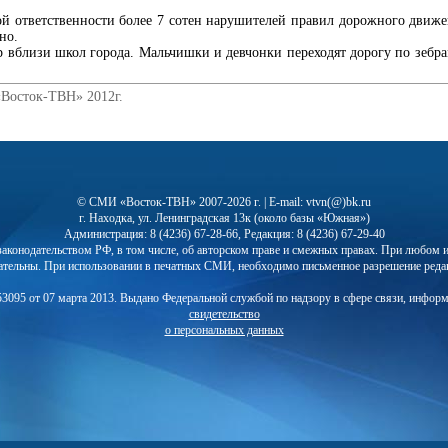
й ответственности более 7 сотен нарушителей правил дорожного движе
но.
вблизи школ города. Мальчишки и девчонки переходят дорогу по зебрам
«Восток-ТВН» 2012г.
© СМИ «Восток-ТВН» 2007-2026 г. | E-mail: vtvn(@)bk.ru
г. Находка, ул. Ленинградская 13к (около базы «Южная»)
Администрация: 8 (4236) 67-28-66, Редакция: 8 (4236) 67-29-40
с законодательством РФ, в том числе, об авторском праве и смежных правах. При любо
ательны. При использовании в печатных СМИ, необходимо письменное разрешение реда
3095 от 07 марта 2013. Выдано Федеральной службой по надзору в сфере связи, инфор
свидетельство
о персональных данных