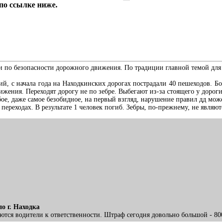
по ссылке ниже.
и по безопасности дорожного движения. По традиции главной темой для
 с начала года на Находкинских дорогах пострадали 40 пешеходов. Бол
жения. Переходят дорогу не по зебре. Выбегают из-за стоящего у дороги
е, даже самое безобидное, на первый взгляд, нарушение правил дд может
переходах. В результате 1 человек погиб. Зебры, по-прежнему, не являют
 г. Находка
тся водители к ответственности. Штраф сегодня довольно большой - 80