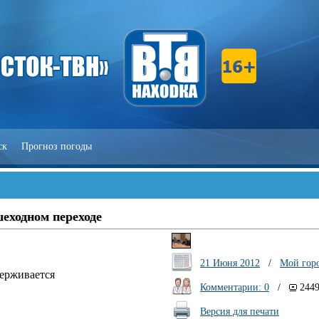
ск
Прогноз погоды
шеходном переходе
21 Июня 2012
/
Мой гор
держивается
Комментарии: 0
/
244
Версия для печати