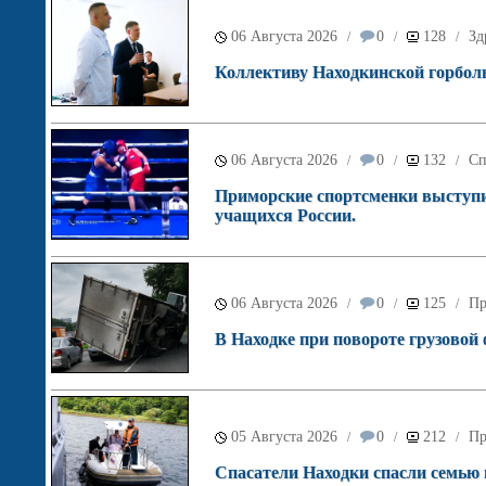
06 Августа 2026
0
128
Зд
/
/
/
Коллективу Находкинской горболь
06 Августа 2026
0
132
Сп
/
/
/
Приморские спортсменки выступи
учащихся России.
06 Августа 2026
0
125
Пр
/
/
/
В Находке при повороте грузовой
05 Августа 2026
0
212
Пр
/
/
/
Спасатели Находки спасли семью в