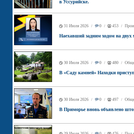
в Уссурийске.
31 Июля 2026
0
453
Прои
/
/
/
Наехавший задним ходом на двух
30 Июля 2026
0
480
Обще
/
/
/
В «Саду камней» Находки приступ
30 Июля 2026
0
497
Обще
/
/
/
В Приморье вновь объявлено што
29 Июля 2026
0
476
Под 
/
/
/