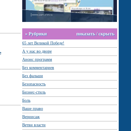
» Рубрики
показать / скрыть
65 лет Великой Победе!
А у нас во дворе
е
Анонс программ
Без комментариев
Без фальши
Безопасность
Бизнес-стиль
Боль
Ваше право
Вернисаж
Ветви власти