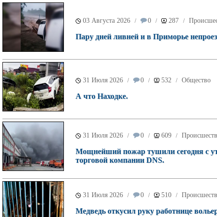
03 Августа 2026
0
287
Происше
/
/
/
Пару дней ливней и в Приморье непроез
31 Июля 2026
0
532
Общество
/
/
/
А что Находке.
31 Июля 2026
0
609
Происшест
/
/
/
Мощнейший пожар тушили сегодня с ут
торговой компании DNS.
31 Июля 2026
0
510
Происшест
/
/
/
Медведь откусил руку работнице волье