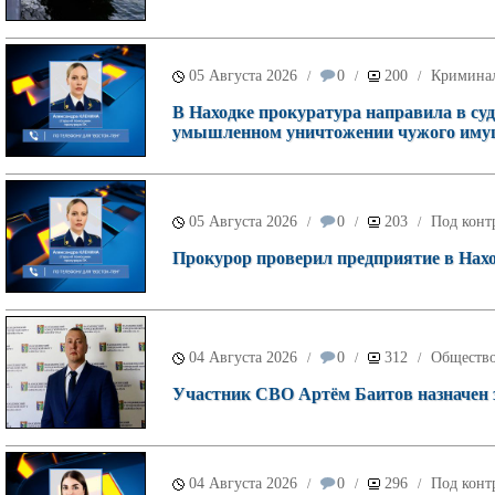
05 Августа 2026
0
200
Кримина
/
/
/
В Находке прокуратура направила в суд
умышленном уничтожении чужого имущ
05 Августа 2026
0
203
Под конт
/
/
/
Прокурор проверил предприятие в Наход
04 Августа 2026
0
312
Обществ
/
/
/
Участник СВО Артём Баитов назначен 
04 Августа 2026
0
296
Под конт
/
/
/