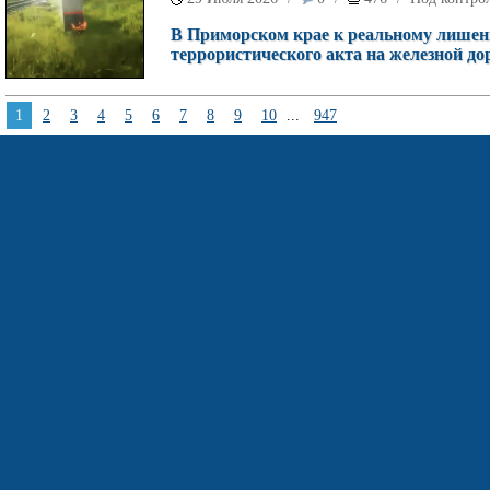
В Приморском крае к реальному лишен
террористического акта на железной дор
1
2
3
4
5
6
7
8
9
10
...
947