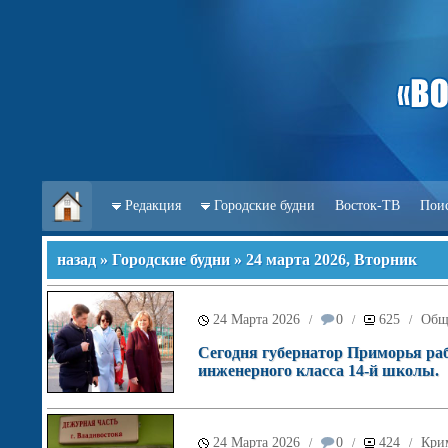
Редакция
Городские будни
Восток-ТВ
Пои
назад
»
Городские будни
» 24 марта 2026, Вторник
24 Марта 2026
0
625
Общ
/
/
/
Сегодня губернатор Приморья раб
инженерного класса 14‑й школы.
24 Марта 2026
0
424
Кри
/
/
/