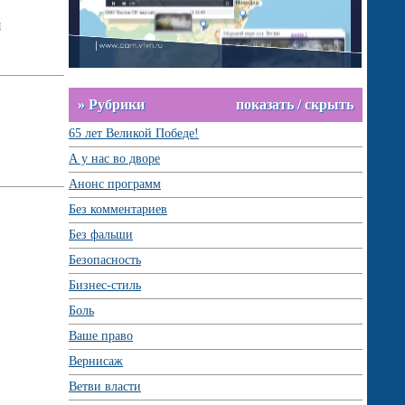
ч
» Рубрики
показать / скрыть
65 лет Великой Победе!
А у нас во дворе
Анонс программ
Без комментариев
Без фальши
Безопасность
Бизнес-стиль
Боль
Ваше право
Вернисаж
Ветви власти