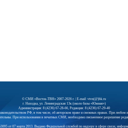
© СМИ «Восток-ТВН» 2007-2026 г. | E-mail: vtvn(@)bk.ru
г. Находка, ул. Ленинградская 13к (около базы «Южная»)
Администрация: 8 (4236) 67-28-66, Редакция: 8 (4236) 67-29-40
с законодательством РФ, в том числе, об авторском праве и смежных правах. При любо
ательны. При использовании в печатных СМИ, необходимо письменное разрешение реда
3095 от 07 марта 2013. Выдано Федеральной службой по надзору в сфере связи, инфор