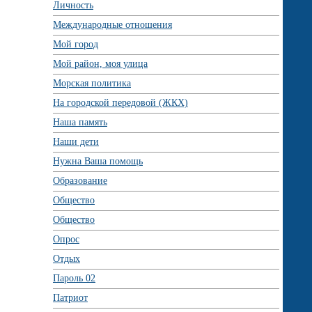
Личность
Международные отношения
Мой город
Мой район, моя улица
Морская политика
На городской передовой (ЖКХ)
Наша память
Наши дети
Нужна Ваша помощь
Образование
Общество
Общество
Опрос
Отдых
Пароль 02
Патриот