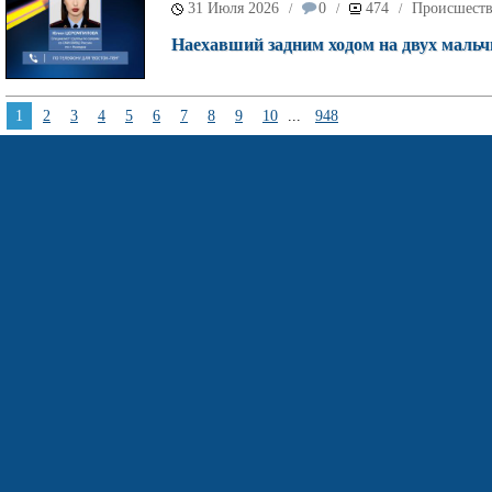
31 Июля 2026
0
474
Происшест
/
/
/
Наехавший задним ходом на двух мальч
1
2
3
4
5
6
7
8
9
10
...
948