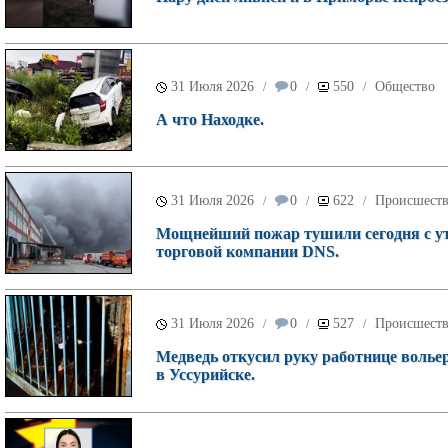
31 Июля 2026
0
550
Общество
/
/
/
А что Находке.
31 Июля 2026
0
622
Происшест
/
/
/
Мощнейший пожар тушили сегодня с ут
торговой компании DNS.
31 Июля 2026
0
527
Происшест
/
/
/
Медведь откусил руку работнице волье
в Уссурийске.