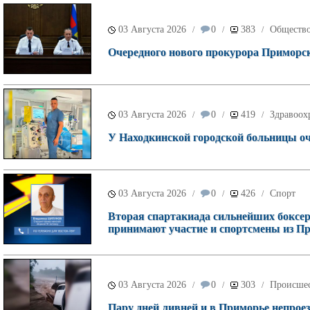
03 Августа 2026
0
383
Обществ
/
/
/
Очередного нового прокурора Приморск
03 Августа 2026
0
419
Здравоох
/
/
/
У Находкинской городской больницы о
03 Августа 2026
0
426
Спорт
/
/
/
Вторая спартакиада сильнейших боксеро
принимают участие и спортсмены из П
03 Августа 2026
0
303
Происше
/
/
/
Пару дней ливней и в Приморье непроез