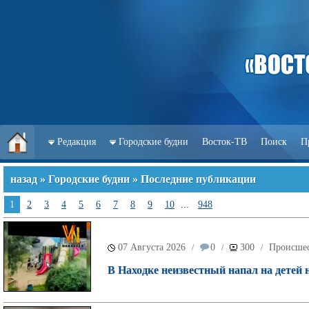
Редакция
Городские будни
Восток-ТВ
Поиск
П
назад
»
Городские будни
» Последние публикации
1
2
3
4
5
6
7
8
9
10
...
948
07 Августа 2026
0
300
Происше
/
/
/
В Находке неизвестный напал на детей 