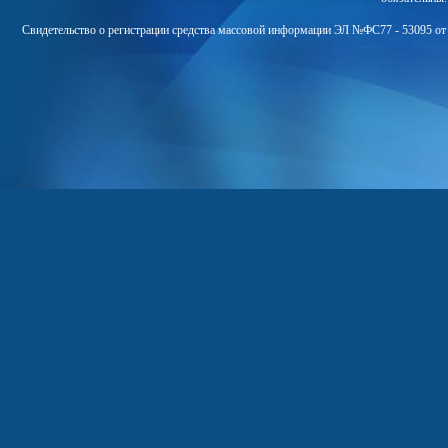
Свидетельство о регистрации средства массовой информации ЭЛ №ФС77 - 53095 от