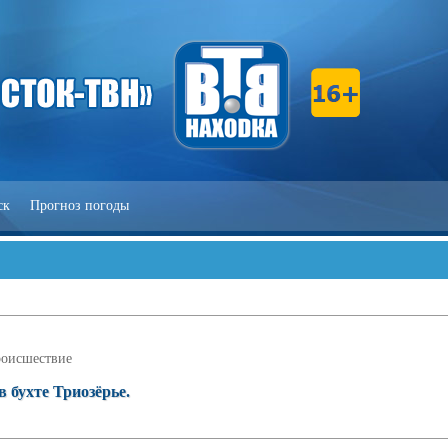
ск
Прогноз погоды
оисшествие
 бухте Триозёрье.