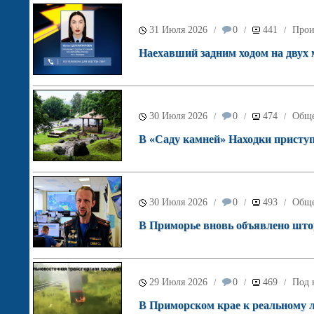
31 Июля 2026
0
441
Прои
/
/
/
Наехавший задним ходом на двух
30 Июля 2026
0
474
Обще
/
/
/
В «Саду камней» Находки приступ
30 Июля 2026
0
493
Обще
/
/
/
В Приморье вновь объявлено што
29 Июля 2026
0
469
Под 
/
/
/
В Приморском крае к реальному 