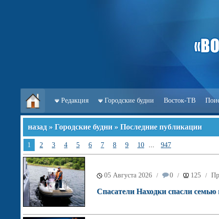
Редакция
Городские будни
Восток-ТВ
Пои
назад
»
Городские будни
» Последние публикации
1
2
3
4
5
6
7
8
9
10
...
947
05 Августа 2026
0
125
Пр
/
/
/
Спасатели Находки спасли семью в