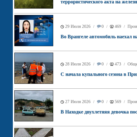
террористического акта на железн
29 Июля 2026
0
469
Прои
/
/
/
Во Врангеле автомобиль наехал на
28 Июля 2026
0
473
Обще
/
/
/
С начала купального сезона в Прим
27 Июля 2026
0
569
Прои
/
/
/
В Находке двухлетняя девочка по