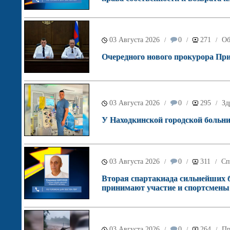
03 Августа 2026
0
271
Об
/
/
/
Очередного нового прокурора При
03 Августа 2026
0
295
Зд
/
/
/
У Находкинской городской больн
03 Августа 2026
0
311
Сп
/
/
/
Вторая спартакиада сильнейших б
принимают участие и спортсмены
03 Августа 2026
0
264
Пр
/
/
/