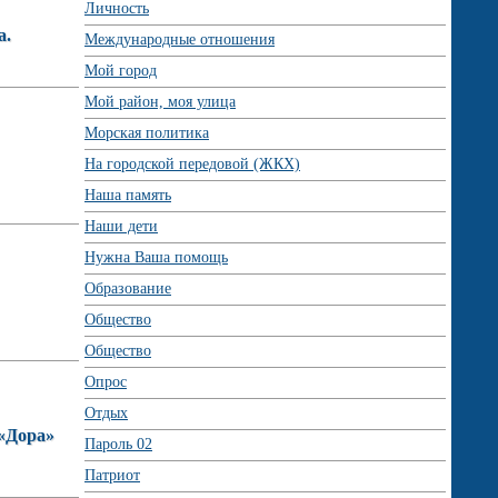
Личность
а.
Международные отношения
Мой город
Мой район, моя улица
Морская политика
На городской передовой (ЖКХ)
Наша память
Наши дети
Нужна Ваша помощь
Образование
Общество
Общество
Опрос
Отдых
 «Дора»
Пароль 02
Патриот