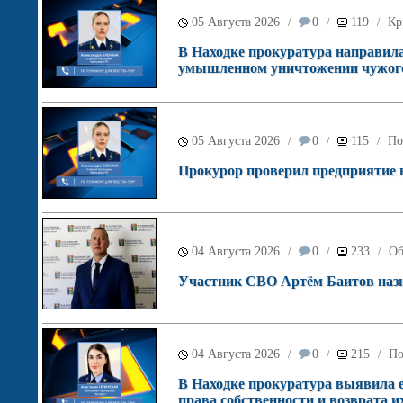
05 Августа 2026
0
119
Кр
/
/
/
В Находке прокуратура направила 
умышленном уничтожении чужого
05 Августа 2026
0
115
По
/
/
/
Прокурор проверил предприятие в 
04 Августа 2026
0
233
Об
/
/
/
Участник СВО Артём Баитов назн
04 Августа 2026
0
215
По
/
/
/
В Находке прокуратура выявила е
права собственности и возврата их