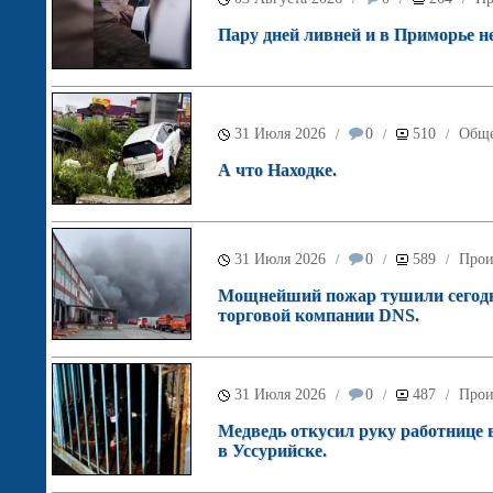
Пару дней ливней и в Приморье не
31 Июля 2026
0
510
Обще
/
/
/
А что Находке.
31 Июля 2026
0
589
Прои
/
/
/
Мощнейший пожар тушили сегодня
торговой компании DNS.
31 Июля 2026
0
487
Прои
/
/
/
Медведь откусил руку работнице 
в Уссурийске.