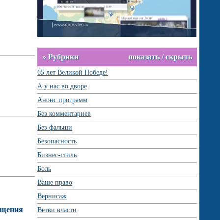
» Рубрики
показать / скрыть
65 лет Великой Победе!
А у нас во дворе
Анонс программ
Без комментариев
Без фальши
Безопасность
Бизнес-стиль
Боль
Ваше право
Вернисаж
ащения
Ветви власти