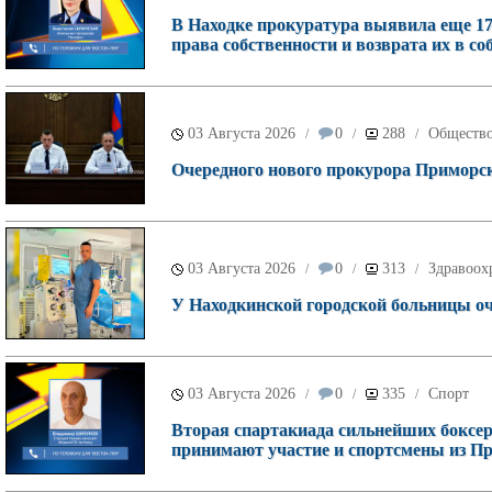
В Находке прокуратура выявила еще 17
права собственности и возврата их в со
03 Августа 2026
0
288
Обществ
/
/
/
Очередного нового прокурора Приморск
03 Августа 2026
0
313
Здравоох
/
/
/
У Находкинской городской больницы о
03 Августа 2026
0
335
Спорт
/
/
/
Вторая спартакиада сильнейших боксеро
принимают участие и спортсмены из П