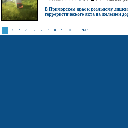
В Приморском крае к реальному лишен
террористического акта на железной дор
1
2
3
4
5
6
7
8
9
10
...
947