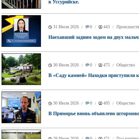
в Уссурийске.
31 Июля 2026
0
443
Происшест
/
/
/
Наехавший задним ходом на двух мальч
30 Июля 2026
0
475
Общество
/
/
/
В «Саду камней» Находки приступили к 
30 Июля 2026
0
495
Общество
/
/
/
В Приморье вновь объявлено штормово
29 Июля 2026
0
471
Под контрол
/
/
/