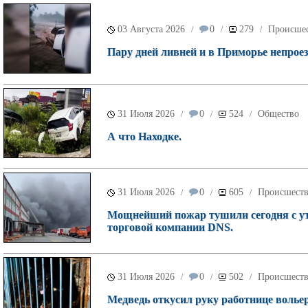
03 Августа 2026
0
279
Происше
/
/
/
Пару дней ливней и в Приморье непроез
31 Июля 2026
0
524
Общество
/
/
/
А что Находке.
31 Июля 2026
0
605
Происшест
/
/
/
Мощнейший пожар тушили сегодня с ут
торговой компании DNS.
31 Июля 2026
0
502
Происшест
/
/
/
Медведь откусил руку работнице волье