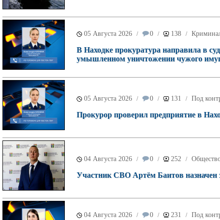
05 Августа 2026
0
138
Кримина
/
/
/
В Находке прокуратура направила в суд
умышленном уничтожении чужого имущ
05 Августа 2026
0
131
Под конт
/
/
/
Прокурор проверил предприятие в Наход
04 Августа 2026
0
252
Обществ
/
/
/
Участник СВО Артём Баитов назначен 
04 Августа 2026
0
231
Под конт
/
/
/