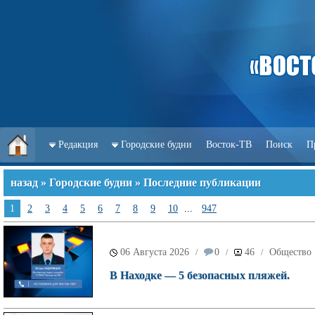
Редакция
Городские будни
Восток-ТВ
Поиск
П
назад
»
Городские будни
» Последние публикации
1
2
3
4
5
6
7
8
9
10
...
947
06 Августа 2026
0
46
Общество
/
/
/
В Находке — 5 безопасных пляжей.