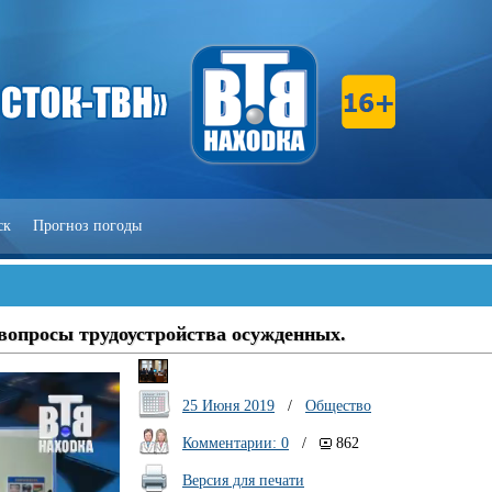
ск
Прогноз погоды
вопросы трудоустройства осужденных.
25 Июня 2019
/
Общество
Комментарии: 0
/
862
Версия для печати