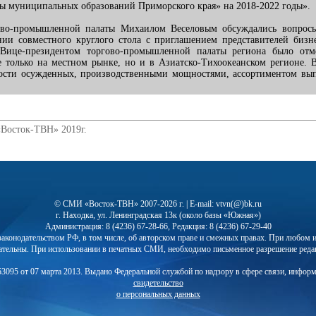
ы муниципальных образований Приморского края» на 2018-2022 годы».
ово-промышленной палаты Михаилом Веселовым обсуждались вопросы 
ии совместного круглого стола с приглашением представителей бизне
Вице-президентом торгово-промышленной палаты региона было отмеч
не только на местном рынке, но и в Азиатско-Тихоокеанском регионе
ятости осужденных, производственными мощностями, ассортиментом вы
«Восток-ТВН» 2019г.
© СМИ «Восток-ТВН» 2007-2026 г. | E-mail: vtvn(@)bk.ru
г. Находка, ул. Ленинградская 13к (около базы «Южная»)
Администрация: 8 (4236) 67-28-66, Редакция: 8 (4236) 67-29-40
с законодательством РФ, в том числе, об авторском праве и смежных правах. При любо
ательны. При использовании в печатных СМИ, необходимо письменное разрешение реда
3095 от 07 марта 2013. Выдано Федеральной службой по надзору в сфере связи, инфор
свидетельство
о персональных данных