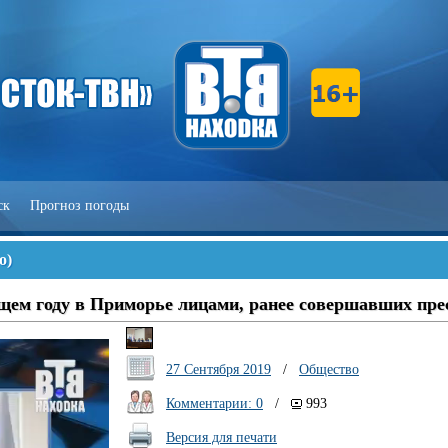
ск
Прогноз погоды
о
)
щем году в Приморье лицами, ранее совершавших пре
27 Сентября 2019
/
Общество
Комментарии: 0
/
993
Версия для печати