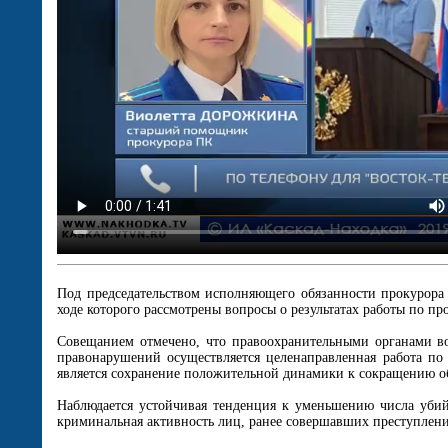
Под председательством исполняющего обязанности прокурора
ходе которого рассмотрены вопросы о результатах работы по 
Совещанием отмечено, что правоохранительными органами во
правонарушений осуществляется целенаправленная работа по
является сохранение положительной динамики к сокращению об
Наблюдается устойчивая тенденция к уменьшению числа убий
криминальная активность лиц, ранее совершавших преступлени