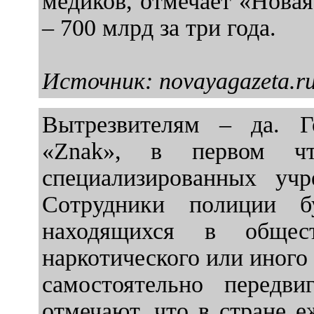
медиков, отмечает «Новая
– 700 млрд за три года.
Источник: novayagazeta.r
Вытрезвителям – да. Го
«Znak», в первом чт
специализированных уч
Сотрудники полиции б
находящихся в общест
наркотического или иного
самостоятельно передви
отмечают, что в стране е