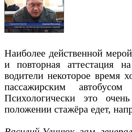
Наиболее действенной мерой
и повторная аттестация н
водители некоторое время х
пассажирским автобусом
Психологически это очен
положении стажёра едет, нап
Василий Улинюк, зам. генер