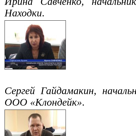
Ирина Савченко, начальни
Находки
.
Сергей Гайдамакин, началь
ООО «Клондейк»
.