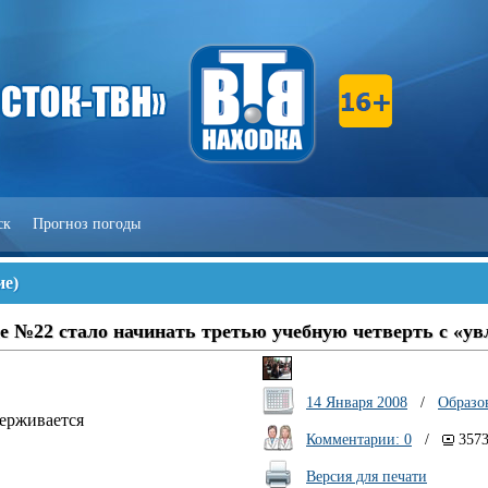
ск
Прогноз погоды
ие
)
ле №22 стало начинать третью учебную четверть с «у
14 Января 2008
/
Образо
держивается
Комментарии: 0
/
357
Версия для печати