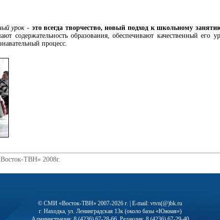
ный урок
-
это всегда творчество, новый подход к школьному занятию
ают содержательность образования, обеспечивают качественный его у
знавательный процесс.
«Восток-ТВН» 2008г.
© СМИ «Восток-ТВН» 2007-2026 г. | E-mail: vtvn(@)bk.ru
г. Находка, ул. Ленинградская 13к (около базы «Южная»)
Администрация: 8 (4236) 67-28-66, Редакция: 8 (4236) 67-29-40