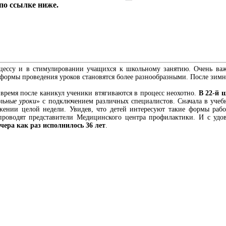
по ссылке ниже.
оцессу и в стимулировании учащихся к школьному занятию. Очень ва
формы проведения уроков становятся более разнообразными. После зимни
 время после каникул ученики втягиваются в процесс неохотно.
В 22-й 
льные уроки
» с подключением различных специалистов. Сначала в уче
яжении целой недели. Увидев, что детей интересуют такие формы рабо
 проводят представители Медицинского центра профилактики. И с уд
ера как раз исполнилось 36 лет
.