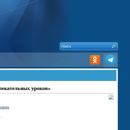
влекательных уроков»
вание
3