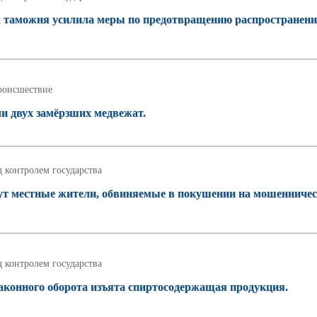
 таможня усилила меры по предотвращению распространен
роисшествие
и двух замёрзших медвежат.
 контролем государства
нут местные жители, обвиняемые в покушении на мошенничес
 контролем государства
езаконного оборота изъята спиртосодержащая продукция.