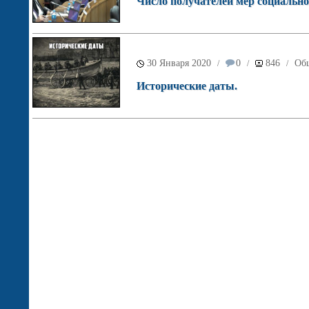
Число получателей мер социальн
30 Января 2020
0
846
Об
/
/
/
Исторические даты.