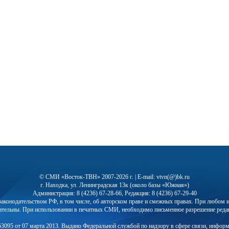
© СМИ «Восток-ТВН» 2007-2026 г. | E-mail: vtvn(@)bk.ru
г. Находка, ул. Ленинградская 13к (около базы «Южная»)
Администрация: 8 (4236) 67-28-66, Редакция: 8 (4236) 67-29-40
с законодательством РФ, в том числе, об авторском праве и смежных правах. При любо
ательны. При использовании в печатных СМИ, необходимо письменное разрешение реда
3095 от 07 марта 2013. Выдано Федеральной службой по надзору в сфере связи, инфор