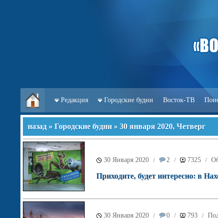
Редакция
Городские будни
Восток-ТВ
Пои
назад
»
Городские будни
» 30 января 2020, Четверг
30 Января 2020
2
7325
О
/
/
/
Приходите, будет интересно: в На
30 Января 2020
0
793
Под
/
/
/