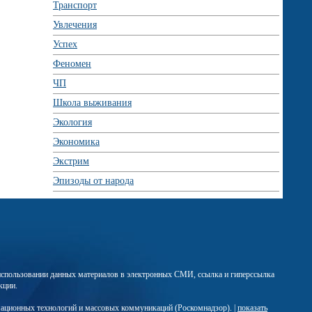
Транспорт
Увлечения
Успех
Феномен
ЧП
Школа выживания
Экология
Экономика
Экстрим
Эпизоды от народа
м использовании данных материалов в электронных СМИ, ссылка и гиперссылка
кции.
мационных технологий и массовых коммуникаций (Роскомнадзор). |
показать