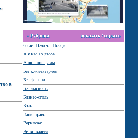
ия
» Рубрики
показать / скрыть
65 лет Великой Победе!
А у нас во дворе
Анонс программ
Без комментариев
Без фальши
тво в
Безопасность
Бизнес-стиль
Боль
Ваше право
Вернисаж
Ветви власти