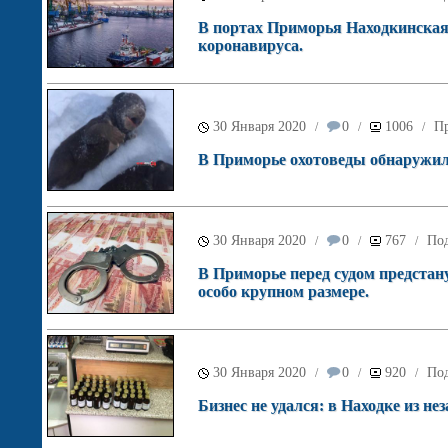
В портах Приморья Находкинская
коронавируса.
30 Января 2020
0
1006
П
/
/
/
В Приморье охотоведы обнаружил
30 Января 2020
0
767
Под
/
/
/
В Приморье перед судом предста
особо крупном размере.
30 Января 2020
0
920
Под
/
/
/
Бизнес не удался: в Находке из н