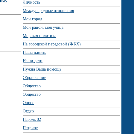
ье.
Личность
Международные отношения
Мой город
Мой район, моя улица
Морская политика
На городской передовой (ЖКХ)
Наша память
Наши дети
Нужна Ваша помощь
Образование
Общество
Общество
Опрос
Отдых
Пароль 02
Патриот