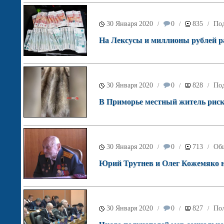
30 Января 2020
0
835
Под
/
/
/
На Лексусы и миллионы рублей р
30 Января 2020
0
828
Под
/
/
/
В Приморье местный житель риск
30 Января 2020
0
713
Об
/
/
/
Юрий Трутнев и Олег Кожемяко н
30 Января 2020
0
827
По
/
/
/