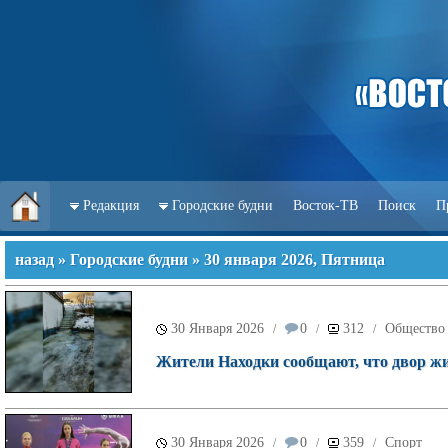
Редакция
Городские будни
Восток-ТВ
Поиск
П
назад
»
Городские будни
» 30 января 2026, Пятница
30 Января 2026
0
312
Общество
/
/
/
Жители Находки сообщают, что двор жил
30 Января 2026
0
359
Спорт
/
/
/