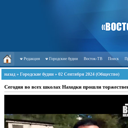
Редакция
Городские будни
Восток-ТВ
Поиск
П
назад
»
Городские будни
»
02 Сентября 2024
(
Общество
)
Сегодня во всех школах Находки прошли торжествен