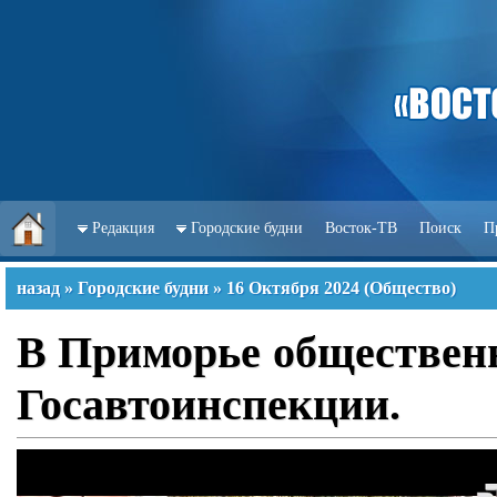
Редакция
Городские будни
Восток-ТВ
Поиск
П
назад
»
Городские будни
»
16 Октября 2024
(
Общество
)
В Приморье общественн
Госавтоинспекции.