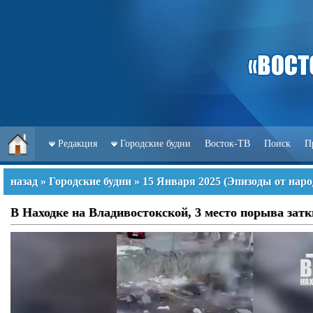
Редакция
Городские будни
Восток-ТВ
Поиск
П
назад
»
Городские будни
»
15 Января 2025
(
Эпизоды от наро
В Находке на Владивостокской, 3 место порыва зат