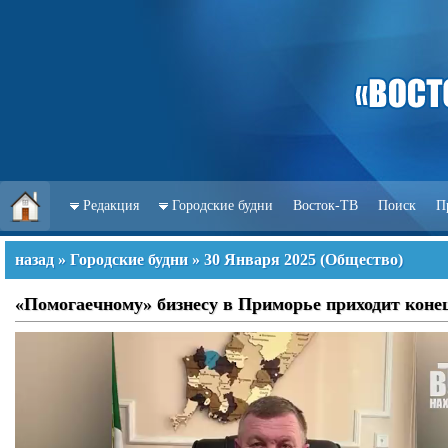
Редакция
Городские будни
Восток-ТВ
Поиск
П
назад
»
Городские будни
»
30 Января 2025
(
Общество
)
«Помогаечному» бизнесу в Приморье приходит конец