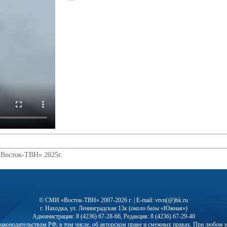
«Восток-ТВН» 2025г.
© СМИ «Восток-ТВН» 2007-2026 г. | E-mail: vtvn(@)bk.ru
г. Находка, ул. Ленинградская 13к (около базы «Южная»)
Администрация: 8 (4236) 67-28-66, Редакция: 8 (4236) 67-29-40
с законодательством РФ, в том числе, об авторском праве и смежных правах. При любо