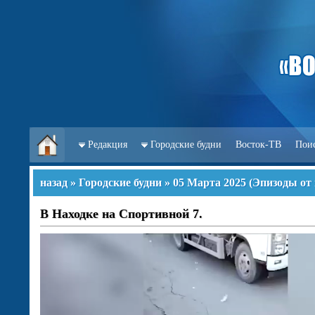
Редакция
Городские будни
Восток-ТВ
Пои
назад
»
Городские будни
»
05 Марта 2025
(
Эпизоды от
В Находке на Спортивной 7.