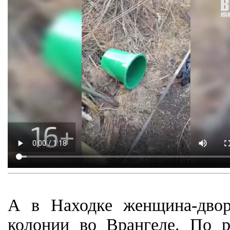
А в Находке женщина-двор
колонии во Врангеле. По р