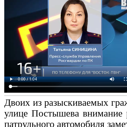
Двоих из разыскиваемых гра
улице Постышева внимание р
патрульного автомобиля заме