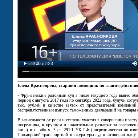
Елена Красноярова, старший помощник по взаимодействи
- Фрунзенский районный суд в июле текущего года вынес об
период с августа 2017 года по сентябрь 2022 года, будучи со
тыс. рублей в качестве взяток от представителей компани
беспрепятственный выпуск таможенных деклараций на товары 
В зависимости от роли и степени участия в совершении престу
посредника, в крупном и значительном размерах за совершен
лица) и п. «б» ч. 3 ст. 291.1 УК РФ (посредничество во взя
Приморской транспортной прокуратуры суд приговорил одну 