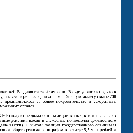
атежей Владивостокской таможни. В суде установлено, что в
ту, а также через посредника – свою бывшую коллегу свыше 730
е предназначалось за общее покровительство и ускоренный,
аможенных органов.
УК РФ (получение должностным лицом взятки, в том числе через
занные действия входят в служебные полномочия должностного
едаче взятки). С учетом позиции государственного обвинителя
лонии общего режима со штрафом в размере 5,5 млн рублей и