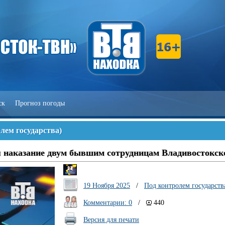
ск
Прогноз погоды
лем государства
)
ия наказание двум бывшим сотрудницам Владивостокск
19 Ноября 2025
/
Под контролем государств
Комментарии: 0
/
440
Версия для печати