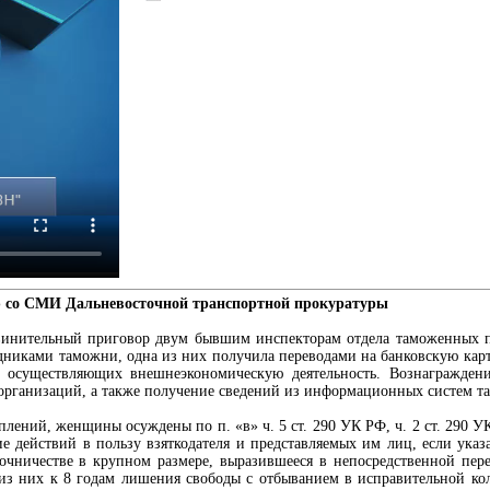
ю со СМИ Дальневосточной транспортной прокуратуры
винительный приговор двум бывшим инспекторам отдела таможенных пл
трудниками таможни, одна из них получила переводами на банковскую кар
й, осуществляющих внешнеэкономическую деятельность. Вознаграждени
организаций, а также получение сведений из информационных систем т
плений, женщины осуждены по п. «в» ч. 5 ст. 290 УК РФ, ч. 2 ст. 290 
ие действий в пользу взяткодателя и представляемых им лиц, если ука
точничестве в крупном размере, выразившееся в непосредственной пер
из них к 8 годам лишения свободы с отбыванием в исправительной ко