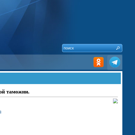
ой таможни.
а