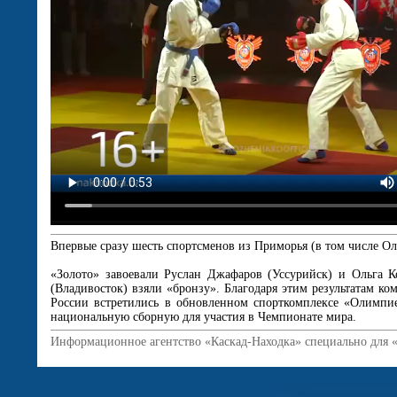
Впервые сразу шесть спортсменов из Приморья (в том числе Ол
«Золото» завоевали Руслан Джафаров (Уссурийск) и Ольга К
(Владивосток) взяли «бронзу». Благодаря этим результатам ко
России встретились в обновленном спорткомплексе «Олимпи
национальную сборную для участия в Чемпионате мира.
Информационное агентство «Каскад-Находка» специально для 