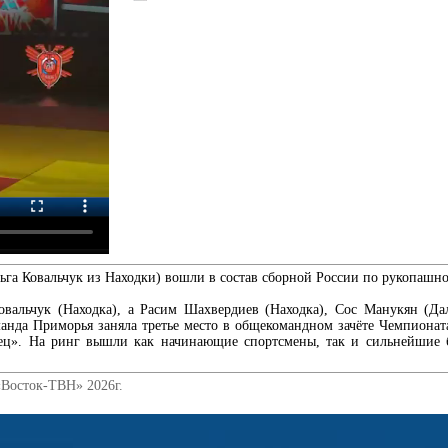
ьга Ковальчук из Находки) вошли в состав сборной России по рукопашн
овальчук (Находка), а Расим Шахвердиев (Находка), Сос Манукян (Да
манда Приморья заняла третье место в общекомандном зачёте Чемпионат
ец». На ринг вышли как начинающие спортсмены, так и сильнейшие бо
«Восток-ТВН» 2026г.