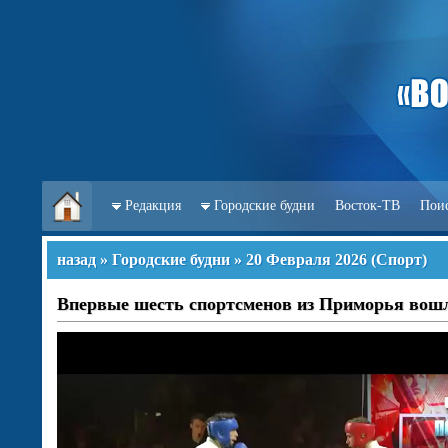
Редакция
Городские будни
Восток-ТВ
Пои
назад
»
Городские будни
»
20 Февраля 2026
(
Спорт
)
Впервые шесть спортсменов из Приморья вошл