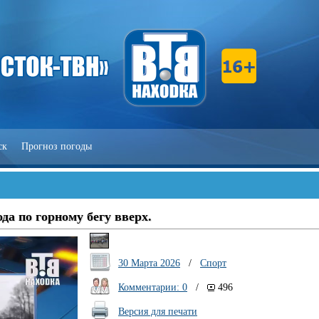
ск
Прогноз погоды
да по горному бегу вверх.
30 Марта 2026
/
Спорт
Комментарии: 0
/
496
Версия для печати