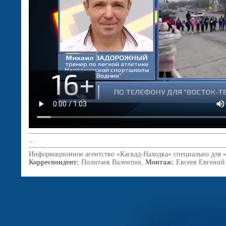
...
Информационное агентство «Каскад-Находка» специально для 
Корреспондент:
Политаев Валентин,
Монтаж:
Евсеев Евгений