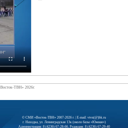
«Восток-ТВН» 2026г.
© СМИ «Восток-ТВН» 2007-2026 г. | E-mail: vtvn(@)bk.ru
г. Находка, ул. Ленинградская 13к (около базы «Южная»)
Администрация: 8 (4236) 67-28-66, Редакция: 8 (4236) 67-29-40