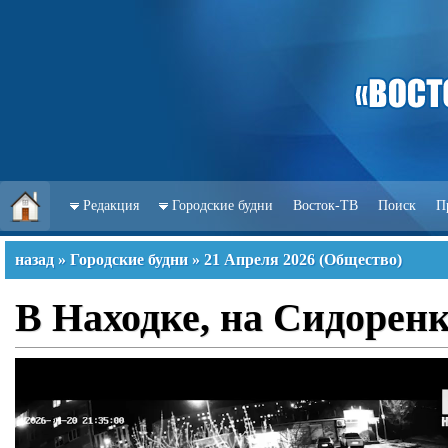
Редакция
Городские будни
Восток-ТВ
Поиск
П
назад
»
Городские будни
»
21 Апреля 2026
(
Общество
)
В Находке, на Сидорен