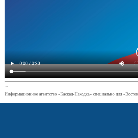
...
Информационное агентство «Каскад-Находка» специально для «Восток