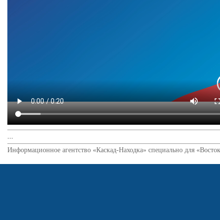
...
Информационное агентство «Каскад-Находка» специально для «Восток